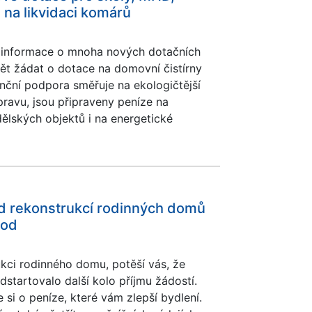
 na likvidaci komárů
áší informace o mnoha nových dotačních
t žádat o dotace na domovní čistírny
anční podpora směřuje na ekologičtější
vu​, jsou připraveny peníze na
ělských objektů i na energetické
Od rekonstrukcí rodinných domů
vod
kci rodinného domu, potěší vás, že
startovalo další kolo příjmu žádostí.
 si o peníze, které vám zlepší bydlení.