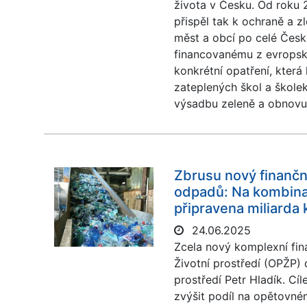
života v Česku. Od roku 2
přispěl tak k ochraně a z
měst a obcí po celé Česk
financovanému z evropský
konkrétní opatření, která
zateplených škol a školek
výsadbu zeleně a obnovu 
Zbrusu nový finanční 
odpadů: Na kombinac
připravena miliarda
24.06.2025
Zcela nový komplexní fin
Životní prostředí (OPŽP) 
prostředí Petr Hladík. Cíl
zvýšit podíl na opětovné