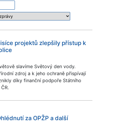
síce projektů zlepšily přístup k
blice
světově slavíme Světový den vody.
írodní zdroj a k jeho ochraně přispívají
znikly díky finanční podpoře Státního
 ČR.
 Ohlédnutí za OPŽP a další