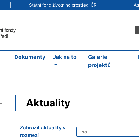
Státní fond životního prostředí ČR
Ag
Dokumenty
Jak na to
Galerie
projektů
Aktuality
Zobrazit aktuality v
rozmezí