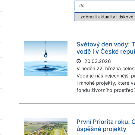
Světový den vody: Ti
vodě i v České repu
20.03.2026
V neděli 22. března celo
Voda je náš nejcennější př
i mnohé projekty, které v
fondu životního prostředí
První Priorita roku:
úspěšné projekty