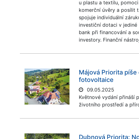
u plastu a textilu, pomo
komerční úvěry a posílit 
spojuje individuální záru
investiční dotaci v jediné
bank při financování a s
investory. Finanční nástro
Májová Priorita píše
fotovoltaice
09.05.2025
Květnové vydání přináší p
životního prostředí a přír
Dubnová Priorita: N