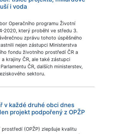
uší i voda
ýbor Operačního programu Životní
4-2020, který proběhl ve středu 3.
Závěrečnou zprávu tohoto úspěšného
stnili nejen zástupci Ministerstva
ního fondu životního prostředí ČR a
a krajiny ČR, ale také zástupci
Parlamentu ČR, dalších ministerstev,
neziskového sektoru.
ěř v každé druhé obci dnes
den projekt podpořený z OPŽP
prostředí (OPŽP) zlepšuje kvalitu