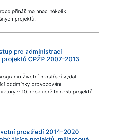
roce přinášíme hned několik
šných projektů.
tup pro administraci
 projektů OPŽP 2007-2013
programu Životní prostředí vydal
ící podmínky provozování
ktury v 10. roce udržitelnosti projektů
votní prostředí 2014–2020
bí: tisíce projektů, miliardové