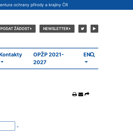
entura ochrany přírody a krajiny ČR
PODAT ŽÁDOST
NEWSLETTER
Kontakty
OPŽP 2021-
EN
2027
-