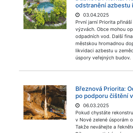
odstranění azbestu i
03.04.2025
První jarní Priorita přin
výzvách. Obce mohou opě
odpadních vod. Další fin
městskou hromadnou dopra
likvidaci azbestu u zeměd
úspory veřejných budov.
Březnová Priorita: 
po podporu čištění 
06.03.2025
Pokud chystáte rekonstru
v Nové zelené úsporám od
Takže neváhejte a řekněte