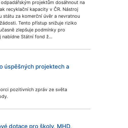
ci odpadářským projektům dosáhnout na
tak recyklační kapacity v ČR. Nástroj
ku státu za komerční úvěr a nevratnou
 žádosti. Tento přístup snižuje riziko
oučasně zlepšuje podmínky pro
j nabídne Státní fond ž...
 o úspěšných projektech a
orci pozitivních zpráv ze světa
ody.
ové dotace pro školy, MHD,