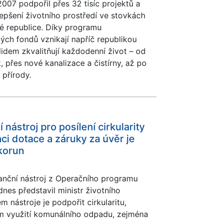
007 podpořil přes 32 tisíc projektů a
lepšení životního prostředí ve stovkách
é republice. Díky programu
ch fondů vznikají napříč republikou
 lidem zkvalitňují každodenní život – od
, přes nové kanalizace a čistírny, až po
přírody.
nástroj pro posílení cirkularity
i dotace a záruky za úvěr je
 korun
anční nástroj z Operačního programu
dnes představil ministr životního
em nástroje je podpořit cirkularitu,
m využití komunálního odpadu, zejména