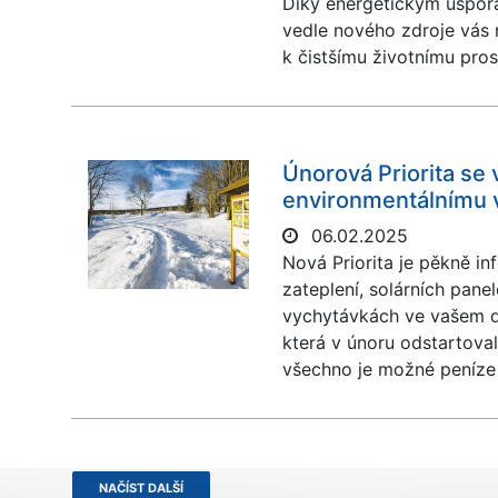
Díky energetickým úsporá
vedle nového zdroje vás m
k čistšímu životnímu pros
Únorová Priorita se 
environmentálnímu 
06.02.2025
Nová Priorita je pěkně i
zateplení, solárních pane
vychytávkách ve vašem d
která v únoru odstartoval
všechno je možné peníze z
NAČÍST DALŠÍ