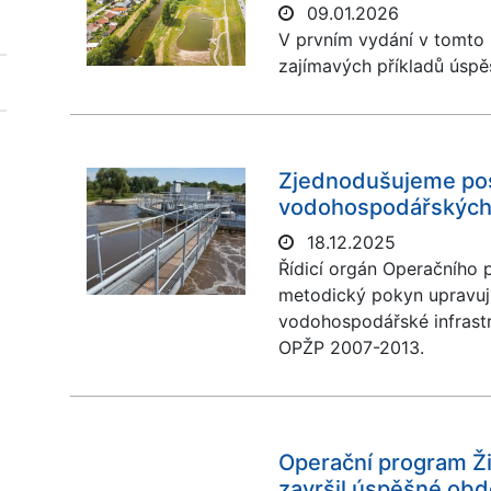
09.01.2026
V prvním vydání v tomto 
zajímavých příkladů úspě
Zjednodušujeme pos
vodohospodářských
18.12.2025
Řídicí orgán Operačního 
metodický pokyn upravuj
vodohospodářské infrastru
OPŽP 2007-2013.
Operační program Ži
završil úspěšné obdo