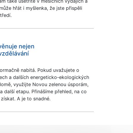
m také ušetříte v měsíčních výdajích a
ůže hřát i myšlenka, že jste přispěli
tředí.
věnuje nejen
vzdělávání
nformačně nabitá. Pokud uvažujete o
lech a dalších energeticko-ekologických
omě, využijte Novou zelenou úsporám,
a další etapu. Přinášíme přehled, na co
ískat. A je to snadné.