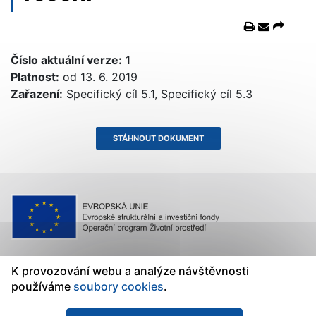
Číslo aktuální verze:
1
Platnost:
od 13. 6. 2019
Zařazení:
Specifický cíl 5.1, Specifický cíl 5.3
STÁHNOUT DOKUMENT
K provozování webu a analýze návštěvnosti
používáme
soubory cookies
.
Ministerstvo životního prostředí
Státní fond životního prostředí ČR